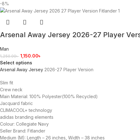
-8%
Arsenal Away Jersey 2026-27 Player Ver
Man
1,150.00
৳
1,250.00
৳
Select options
Arsenal Away Jersey
2026-27 Player Version
Slim fit
Crew neck
Main Material: 100% Polyester(100% Recycled)
Jacquard fabric
CLIMACOOL+ technology
adidas branding elements
Colour: Collegiate Navy
Seller Brand: Fitlander
Medium (M): Length – 26 inches, Width – 38 inches