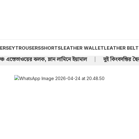
JERSEY
TROUSERS
SHORTS
LEATHER WALLET
LEATHER BELT
ঞ্চে এস্তেভাওয়ের ঝলক, ম্লান লামিনে ইয়ামাল
দুই কিংবদন্তির দ্
|
ে লিটন দাস
এমবাপ্পে ও ভিনিসিয়ুসের দাপটে রিয়ালের দ্বিতীয় জ
|
 স্পেনকে হারিয়ে দ্বিতীয়বারের মতো নেশনস লিগ চ্যাম্পিয়ন!
|