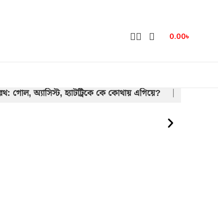
0.00
৳
বৈরথ: গোল, অ্যাসিস্ট, হ্যাটট্রিকে কে কোথায় এগিয়ে?
|
য়
লেভান্তেকে হারিয়ে বার্সেলোনার নাটকীয়
|