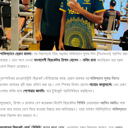
পাকিস্তানে ড্রোন হামলা
র পর নিরাপত্তা নিয়ে শঙ্কায় পাকিস্তান সুপার লিগ (পিএসএল) স্থগিত করা
হয়েছে। এতে অংশ নেওয়া
বাংলাদেশী ক্রিকেটার
রিশাদ হোসেন
ও
নাহিদ রানা
আতঙ্কিত হয়ে দ্রুত
দেশে ফিরতে চেয়েছেন।
বৃহস্পতিবার রাওয়ালপিন্ডি ক্রিকেট স্টেডিয়ামের কাছে ড্রোন হামলার পর
পাকিস্তান সুপার লিগে
র
চলমান আসরের দুটি ম্যাচ বাতিল করা হয়। লেগ স্পিনার রিশাদ হোসেন
লাহোর কালান্দার্সে
র
এবং তরুণ
পেসার নাহিদ রানা
পেশোয়ার জালমি
র হয়ে টুর্নামেন্টে প্রতিনিধিত্ব করছিলেন।
সূত্রমতে, রিশাদ ও রানাসহ বেশ কয়েকজন বিদেশি ক্রিকেটার
পিসিবি
চেয়ারম্যান
মহসিন নকভি
র সঙ্গে
দেখা করে তাদের দেশে ফিরে যাওয়ার ইচ্ছার কথা জানিয়েছেন। তারা বর্তমান পরিস্থিতিতে
পাকিস্তানে
থাকা নিরাপদ মনে করছেন না।
বাংলাদেশ ক্রিকেট বোর্ড
(
বিসিবি
) সূত্রে জানা গেছে,
খেলোয়াড় দুজন নিরাপদে আছেন, তবে
ড্রোন