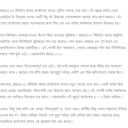
ম্যাচের ৫৬ মিনিটের মাথায় বার্সেলোনা তাদের তৃতীয় গোলের দেখা পায়। ডি-বক্সের বাইরে থেকে
ফ্রেঙ্কি ডি ইয়ংয়ের নেওয়া একটি নিচু শট রিয়ালের গোলরক্ষককে পরাস্ত করে জালে জড়ায়। এই
গোলে বার্সেলোনা ম্যাচে প্রথমবারের মতো লিড নেয় এবং বার্সার সমর্থকদের উল্লাস বাঁধভাঙা হয়।
তবে কিলিয়ান এমবাপ্পে তখনও ছিলেন নীরব ঘাতকের ভূমিকায়। ম্যাচের ৬৭ মিনিটের মাথায় কাউন্টার
অ্যাটাক থেকে ভিনিসিয়াস জুনিয়রের পাস ধরে আবারও গোল করেন এমবাপ্পে এবং পূর্ণ করেন এল
ক্লাসিকোতে নিজের হ্যাটট্রিক। এই গোলটি ছিল অসাধারণ, যেখানে এমবাপ্পের গতি আর ফিনিশিংয়ের
দক্ষতা স্পষ্ট ফুটে ওঠে। স্কোরলাইন দাঁড়ায় ৩-৩।
এরপর খেলা আরও উত্তেজনাপূর্ণ হয়ে ওঠে। দুই দলই জয়সূচক গোলের জন্য মরিয়া হয়ে আক্রমণ
করতে থাকে। ম্যাচের শেষ বাঁশি বাজার আগমুহূর্ত পর্যন্ত কেউই এক ইঞ্চি জমি ছাড়তে নারাজ ছিল।
অবশেষে, ম্যাচের ৮৫ মিনিটের মাথায় বার্সেলোনা তাদের চতুর্থ গোলের দেখা পায়। একটি কর্নার কিক
থেকে রোনাল্ড আরাউজোর শক্তিশালী হেড রিয়ালের জালে আশ্রয় নেয়। এই গোলটি বার্সার সমর্থকদের
জন্য যেন স্বস্তির নিঃশ্বাস বয়ে আনে। স্কোরলাইন এই মুহূর্তে বার্সেলোনা ৪ – ৩ রিয়াল মাদ্রিদ।
এখনও কিছু সময় বাকি এবং খেলার গতিপ্রকৃতি যা, তাতে আরও নাটকীয় কিছু দেখার সম্ভাবনা উড়িয়ে
দেওয়া যায় না। রিয়াল মাদ্রিদ নিশ্চয়ই শেষ মুহূর্ত পর্যন্ত চেষ্টা চালিয়ে যাবে সমতা ফেরানোর জন্য,
অন্যদিকে বার্সেলোনা চাইবে এই মূল্যবান লিড ধরে রাখতে।