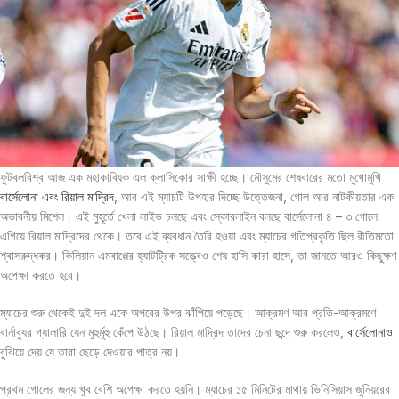
ফুটবলবিশ্ব আজ এক মহাকাব্যিক এল ক্লাসিকোর সাক্ষী হচ্ছে। মৌসুমের শেষবারের মতো মুখোমুখি
বার্সেলোনা এবং রিয়াল মাদ্রিদ
, আর এই ম্যাচটি উপহার দিচ্ছে উত্তেজনা, গোল আর নাটকীয়তার এক
অভাবনীয় মিশেল। এই মুহূর্তে খেলা লাইভ চলছে এবং স্কোরলাইন বলছে বার্সেলোনা ৪ – ৩ গোলে
এগিয়ে রিয়াল মাদ্রিদের থেকে। তবে এই ব্যবধান তৈরি হওয়া এবং ম্যাচের গতিপ্রকৃতি ছিল রীতিমতো
শ্বাসরুদ্ধকর। কিলিয়ান এমবাপ্পের হ্যাটট্রিক সত্ত্বেও শেষ হাসি কারা হাসে, তা জানতে আরও কিছুক্ষণ
অপেক্ষা করতে হবে।
ম্যাচের শুরু থেকেই দুই দল একে অপরের উপর ঝাঁপিয়ে পড়েছে। আক্রমণ আর প্রতি-আক্রমণে
বার্নাব্যুর গ্যালারি যেন মুহুর্মুহু কেঁপে উঠছে। রিয়াল মাদ্রিদ তাদের চেনা ছন্দে শুরু করলেও,
বার্সেলোনাও
বুঝিয়ে দেয় যে তারা ছেড়ে দেওয়ার পাত্র নয়।
প্রথম গোলের জন্য খুব বেশি অপেক্ষা করতে হয়নি। ম্যাচের ১৫ মিনিটের মাথায় ভিনিসিয়াস জুনিয়রের