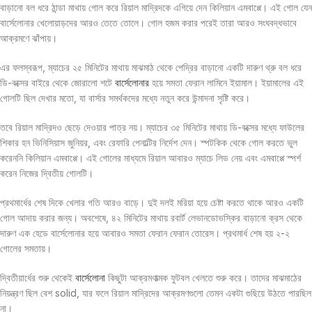
বাড়ানো বল ধরে ঠান্ডা মাথায় গোল করে রিয়াল মাদ্রিদকে এগিয়ে দেন কিলিয়ান এমবাপ্পে। এই গোল যেন
বার্সেলোনার খেলোয়াড়দের আরও তেতে তোলে। গোল হজম করার পরেই তারা আরও সংঘবদ্ধভাবে
আক্রমণে ঝাঁপায়।
এর ফলস্বরূপ, ম্যাচের ২৫ মিনিটের মাথায় মাঝমাঠ থেকে পেদ্রির বাড়ানো একটি দারুণ থ্রু বল ধরে
ডি-বক্সের বাইরে থেকে জোরালো শটে
বার্সেলোনার
হয়ে সমতা ফেরান লামিনে ইয়ামাল। ইয়ামালের এই
গোলটি ছিল দেখার মতো, যা বার্সার সমর্থকদের মধ্যে নতুন করে উন্মাদনা সৃষ্টি করে।
তবে রিয়াল মাদ্রিদও ছেড়ে দেওয়ার পাত্র নয়। ম্যাচের ৩৫ মিনিটের মাথায় ডি-বক্সের মধ্যে ফাউলের
শিকার হন ভিনিসিয়াস জুনিয়র, এবং রেফারি পেনাল্টির নির্দেশ দেন। স্পটকিক থেকে গোল করতে ভুল
করেননি কিলিয়ান এমবাপ্পে। এই গোলের মাধ্যমে রিয়াল আবারও ম্যাচে লিড নেয় এবং এমবাপ্পে স্পর্শ
করেন নিজের দ্বিতীয় গোলটি।
প্রথমার্ধের শেষ দিকে খেলার গতি আরও বাড়ে। দুই দলই মরিয়া হয়ে চেষ্টা করতে থাকে আরও একটি
গোল আদায় করার জন্য। অবশেষে, ৪২ মিনিটের মাথায় রবার্ট লেভানডোভস্কির বাড়ানো ক্রস থেকে
দারুণ এক হেডে বার্সেলোনার হয়ে আবারও সমতা ফেরান ফেরান তোরেস। প্রথমার্ধ শেষ হয় ২-২
গোলের সমতায়।
দ্বিতীয়ার্ধের শুরু থেকেই
বার্সেলোনা
কিছুটা আক্রমণাত্মক ফুটবল খেলতে শুরু করে। তাদের মাঝমাঠের
নিয়ন্ত্রণ ছিল বেশ solid, যার ফলে রিয়াল মাদ্রিদের আক্রমণগুলো তেমন একটা গুছিয়ে উঠতে পারছিল
না।